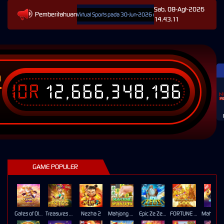
Sab, 08-Agt-2026
Pemberitahuan
meliharaan Terjadwal: PP Virtual Sports pada 30-Jun-2026 dari 14.59.59 sampai 30-Sep-2026 14
14.43.11
IDR
12,666,348,196
T
GAME POPULER
Gates of Olympus POP
Treasures of Aztec
Nezha 2
Mahjong MaxWin
Epic Ze Zeus
FORTUNE GARUDA 500
Mahj