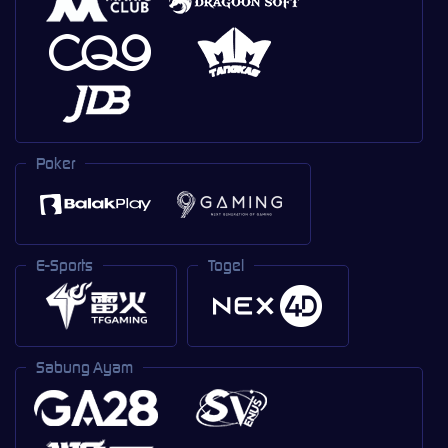
Poker
E-Sports
Togel
Sabung Ayam