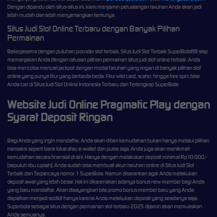
Dengan dipandu oleh situs-situs ini, kami menjamin petualangan taruhan Anda akan jadi
lebih mudah dan lebih menyenangkan tentunya.
Situs Judi Slot Online Terbaru dengan Banyak Pilihan
Permainan
Bekerjasama dengan puluhan provider slot terbaik, Situs Judi Slot Terbaik SuperBola88 siap
memanjakan Anda dengan ratusan pilihan permainan situs judi slot online terbaik. Anda
bisa mencoba mencari jackpot dengan modal taruhan yang ringan di banyak pilihan slot
online yang punya fitur yang berbeda-beda. Fitur wild card, scater, hingga free spin, bisa
Anda cari di Situs Judi Slot Online Indonesia Terbaru dan Terlengkap SuperBola.
Website Judi Online Pragmatic Play dengan
Syarat Deposit Ringan
Bagi Anda yang ingin mendaftar, Anda akan diberi kemudahan bukan hanya melalui pilihan
transaksi seperti bank lokal atau e-wallet dan pulsa saja, Anda juga akan menikmati
kemudahan secara finansial di sini. Hanya dengan melakukan deposit minimal Rp10.000,-
(sepuluh ribu rupiah), Anda sudah bisa membuat akun taruhan online di Situs Judi Slot
Terbaik dan Terpercaya nomor 1 SuperBola. Namun disarankan agar Anda melakukan
deposit awal yang lebih besar. Hal ini dikarenakan adanya bonus new member bagi Anda
yang baru mendaftar. Akan disayangkan bila promo bonus member baru yang Anda
dapatkan menjadi sedikit hanya karena Anda melakukan deposit yang seadanya saja.
Superbola sebagai situs dengan permainan slot terbaru 2025 dijamin akan memuaskan
Anda semuanya.