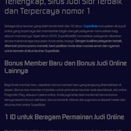
Terlengkap, Situs Judi Slot Terbaik
dan Terpercaya nomor 1
Sebagai situs taruhan yang telah berdiri lebih dari 10 tahun.
SuperBola
merupakan situs judi
online yang terpercaya dan memberikan begitu banyak pelayanan memuaskan bagi
seluruh membernya. Sejak tahun 2010, SuperBola88 memastikan pelayanan diberikan
secara maksimal agar kepuasan Anda selalu terjaga.
Dengan kualitas pelayanan terbaik,
ditambah promo-promo menarik, kami pastikan Anda akan merasa aman dan nyaman
untuk bermain di situs taruhan SuperBola.
Bonus Member Baru dan Bonus Judi Online
Lainnya
Bagi Anda member baru, dapatkan bonus member baru yang langsung ditambahkan di
depan. Bonus new member ini berlaku untuk permainan taruhan bola sportsbook, slot online
Pragmatic Play, ataupun casino online. Anda juga tetap bisa menikmati bonus-bonus
lainnya seperti bonus cashback, bonus komisi & referral, dan juga bonus deposit harian dari
situs taruhan online SuperBola.
1 ID untuk Beragam Permainan Judi Online
Situs judi online SuperBola menyiapkan banyak permainan menarik. Cukup dengan 1 ID,