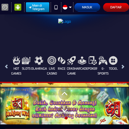
Main di
MASUK
DAFTAR
Telegram
HOT
SLOTS
OLAHRAGA
LIVE
RACE
CRASH
ARCADE
POKER
E-
TOGEL
SABUN
GAMES
CASINO
GAME
SPORTS
AYAM