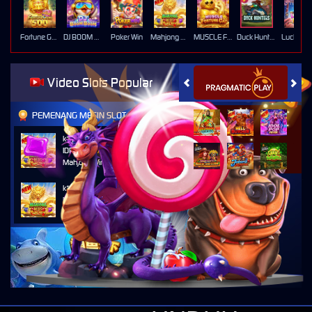
Fortune Gems 500
DJ BOOM BOOM
Poker Win
Mahjong Wins Triple Pot
MUSCLE FORTUNE CAT
Duck Hunters
Lucky Ne
Video Slots Popular
PEMENANG MESIN SLOT
k****9
IDR
2,100,720.00
Mahjong Wins Triple Pot
k****9
IDR
1,878,900.00
Mahjong Wins Triple Pot
sibol****9
IDR
1,794,880.00
Gates of Olympus 1000
ri****6
IDR
1,485,440.00
Gates of Olympus 1000